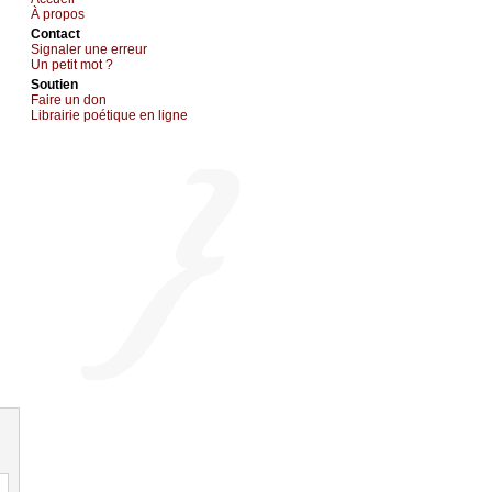
À prоpos
Cоntact
Signaler une errеur
Un pеtit mоt ?
Sоutien
Fаirе un dоn
Librairiе pоétique en lignе