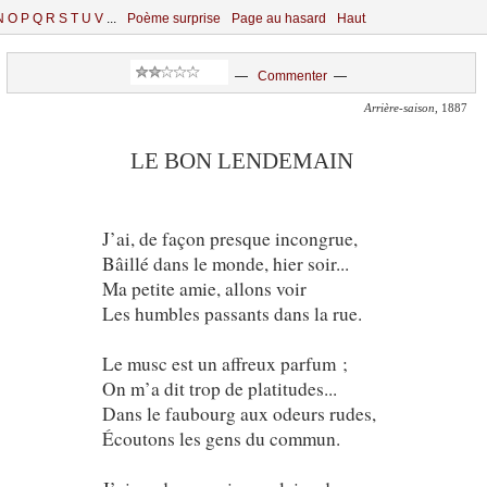
N
O
P
Q
R
S
T
U
V
...
Poème surprise
Page au hasard
Haut
—
Commenter
—
Arrière-saison
, 1887
LE BON LENDEMAIN
J’ai, de façon presque incongrue,
Bâillé dans le monde, hier soir...
Ma petite amie, allons voir
Les humbles passants dans la rue.
Le musc est un affreux parfum ;
On m’a dit trop de platitudes...
Dans le faubourg aux odeurs rudes,
Écoutons les gens du commun.