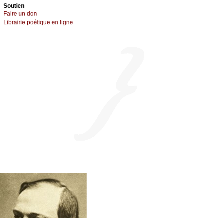
Sоutien
Fаirе un dоn
Librairiе pоétique en lignе