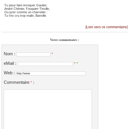
Tu peux bien invoquer Gautier,
André Chénier, Fouquier-Tinville,
Ou jurer comme un charretier :
Tu t’es cru trop malin, Banville.
[Lien vers ce commentaire]
Votre commentaire :
Nom :
*
eMail :
*
*
Web :
Commentaire
:
*