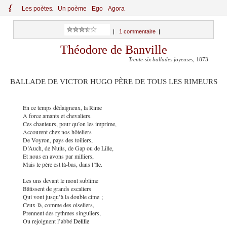
{
Le
s
po
èt
es
Un poème
Ego
Agora
|
1 commentaire
|
Théodore de Banville
Trente-six ballades joyeuses
, 1873
BALLADE DE VICTOR HUGO PÈRE DE TOUS LES RIMEURS
En ce temps dédaigneux, la Rime
A force amants et chevaliers.
Ces chanteurs, pour qu’on les imprime,
Accourent chez nos hôteliers
De Voyron, pays des toiliers,
D’Auch, de Nuits, de Gap ou de Lille,
Et nous en avons par milliers,
Mais le père est là-bas, dans l’île.
Les uns devant le mont sublime
Bâtissent de grands escaliers
Qui vont jusqu’à la double cime ;
Ceux-là, comme des oiseliers,
Prennent des rythmes singuliers,
Ou rejoignent l’abbé
Delille