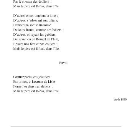
Par le chemin des écoliers ;
Mais le père est là-bas, dans l’île.
D’autres encor tiennent la lime ;
D’autres, s’adossant aux piliers,
Heurtent la sottise unanime
De leurs fronts, comme des béliers ;
D’autres, effrayant les geôliers
Du grand cri de Rouget de l’Isle,
Brisent nos fers et nos colliers ;
Mais le père est là-bas, dans l’île.
Envoi
Gautier
parmi ces
joailliers
Est prince, et
Leconte de Lisle
Forge l’or dans ses ateliers ;
Mais le père est là-bas, dans l’île.
Août 1869.