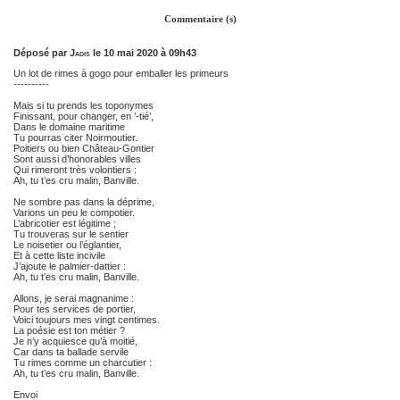
Commentaire (s)
Déposé par
Jadis
le 10 mai 2020 à 09h43
Un lot de rimes à gogo pour emballer les primeurs
----------
Mais si tu prends les toponymes
Finissant, pour changer, en ’-tié’,
Dans le domaine maritime
Tu pourras citer Noirmoutier.
Poitiers ou bien Château-Gontier
Sont aussi d’honorables villes
Qui rimeront très volontiers :
Ah, tu t’es cru malin, Banville.
Ne sombre pas dans la déprime,
Varions un peu le compotier.
L’abricotier est légitime ;
Tu trouveras sur le sentier
Le noisetier ou l’églantier,
Et à cette liste incivile
J’ajoute le palmier-dattier :
Ah, tu t’es cru malin, Banville.
Allons, je serai magnanime :
Pour tes services de portier,
Voici toujours mes vingt centimes.
La poésie est ton métier ?
Je n’y acquiesce qu’à moitié,
Car dans ta ballade servile
Tu rimes comme un charcutier :
Ah, tu t’es cru malin, Banville.
Envoi