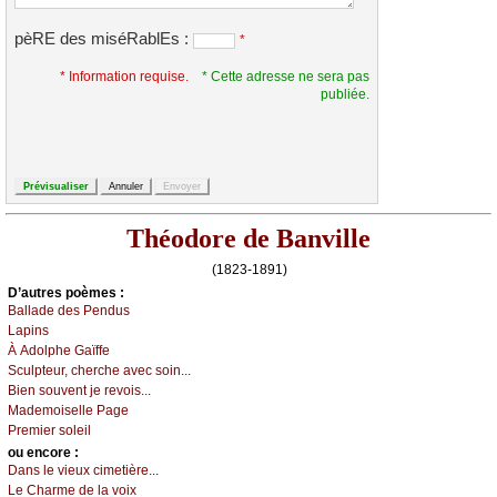
pèRE des miséRablEs :
*
* Information requise.
* Cette adresse ne sera pas
publiée.
Théodore de Banville
(1823-1891)
D’autrеs pоèmеs :
Βаllаdе dеs Ρеndus
Lаpins
À Αdоlphе Gаïffе
Sсulptеur, сhеrсhе аvес sоin...
Βiеn sоuvеnt је rеvоis...
Μаdеmоisеllе Ρаgе
Ρrеmiеr sоlеil
оu еncоrе :
Dаns lе viеuх сimеtièrе...
Lе Сhаrmе dе lа vоiх