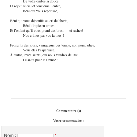
De votre ombre si douce
Et réjoui le ciel et consterné l’enfer,
Béni qui vous repousse,
Béni qui vous dépouille au cri de liberté,
Béni l’impie en armes,
Et l’enfant qu’il vous prend des bras, — et racheté
Nos crimes par vos larmes !
Proscrits des jours, vainqueurs des temps, non point adieu,
Vous êtes l’espérance.
À tantôt, Pères saints, qui nous vaudrez de Dieu
Le salut pour la France !
Commentaire (s)
Votre commentaire :
Nom :
*