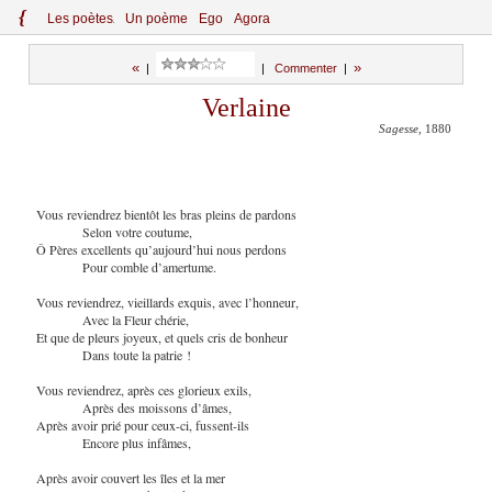
{
Le
s
po
èt
es
Un poème
Ego
Agora
«
»
|
|
Commenter
|
Verlaine
Sagesse
, 1880
Vous reviendrez bientôt les bras pleins de pardons
Selon votre coutume,
Ô Pères excellents qu’aujourd’hui nous perdons
Pour comble d’amertume.
Vous reviendrez, vieillards exquis, avec l’honneur,
Avec la Fleur chérie,
Et que de pleurs joyeux, et quels cris de bonheur
Dans toute la patrie !
Vous reviendrez, après ces glorieux exils,
Après des moissons d’âmes,
Après avoir prié pour ceux-ci, fussent-ils
Encore plus infâmes,
Après avoir couvert les îles et la mer