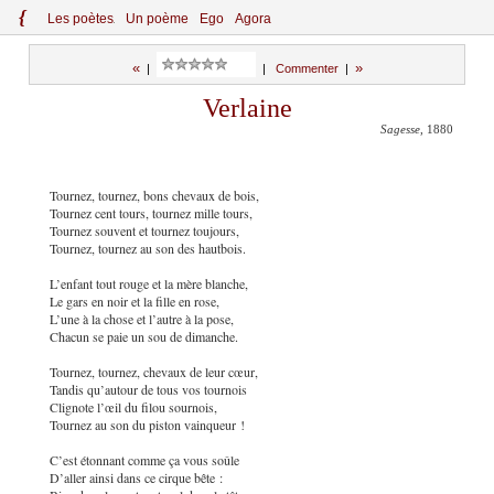
{
Le
s
po
èt
es
Un poème
Ego
Agora
«
»
|
|
Commenter
|
Verlaine
Sagesse
, 1880
Tournez, tournez, bons chevaux de bois,
Tournez cent tours, tournez mille tours,
Tournez souvent et tournez toujours,
Tournez, tournez au son des hautbois.
L’enfant tout rouge et la mère blanche,
Le gars en noir et la fille en rose,
L’une à la chose et l’autre à la pose,
Chacun se paie un sou de dimanche.
Tournez, tournez, chevaux de leur cœur,
Tandis qu’autour de tous vos tournois
Clignote l’œil du filou sournois,
Tournez au son du piston vainqueur !
C’est étonnant comme ça vous soûle
D’aller ainsi dans ce cirque bête :