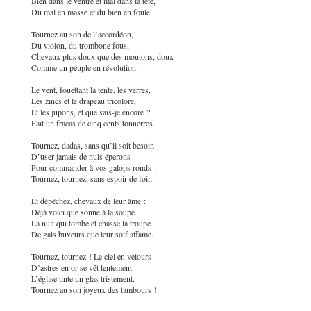
Bien dans le ventre et mal dans la tête,
Du mal en masse et du bien en foule.
Tournez au son de l’accordéon,
Du violon, du trombone fous,
Chevaux plus doux que des moutons, doux
Comme un peuple en révolution.
Le vent, fouettant la tente, les verres,
Les zincs et le drapeau tricolore,
Et les jupons, et que sais-je encore ?
Fait un fracas de cinq cents tonnerres.
Tournez, dadas, sans qu’il soit besoin
D’user jamais de nuls éperons
Pour commander à vos galops ronds :
Tournez, tournez, sans espoir de foin.
Et dépêchez, chevaux de leur âme :
Déjà voici que sonne à la soupe
La nuit qui tombe et chasse la troupe
De gais buveurs que leur soif affame.
Tournez, tournez ! Le ciel en velours
D’astres en or se vêt lentement.
L’église tinte un glas tristement.
Tournez au son joyeux des tambours !