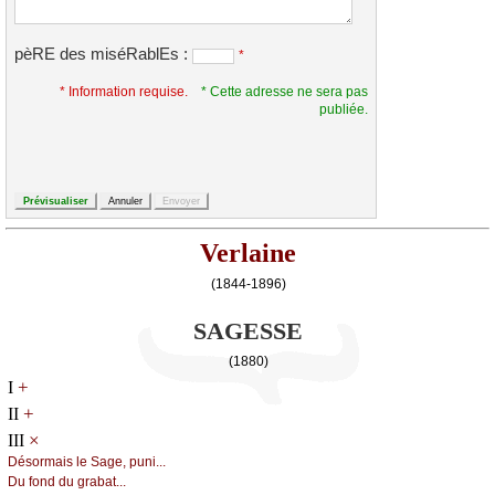
pèRE des miséRablEs :
*
* Information requise.
* Cette adresse ne sera pas
publiée.
Verlaine
(1844-1896)
SAGESSE
(1880)
+
I
+
II
×
III
Désоrmаis lе Sаgе, puni...
Du fоnd du grаbаt...