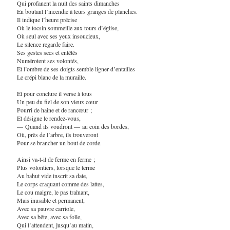
Qui profanent la nuit des saints dimanches
En boutant l’incendie à leurs granges de planches.
Il indique l’heure précise
Où le tocsin sommeille aux tours d’église,
Où seul avec ses yeux insoucieux,
Le silence regarde faire.
Ses gestes secs et entêtés
Numérotent ses volontés,
Et l’ombre de ses doigts semble ligner d’entailles
Le crépi blanc de la muraille.
Et pour conclure il verse à tous
Un peu du fiel de son vieux cœur
Pourri de haine et de rancœur ;
Et désigne le rendez-vous,
— Quand ils voudront — au coin des bordes,
Où, près de l’arbre, ils trouveront
Pour se brancher un bout de corde.
Ainsi va-t-il de ferme en ferme ;
Plus volontiers, lorsque le terme
Au bahut vide inscrit sa date,
Le corps craquant comme des lattes,
Le cou maigre, le pas traînant,
Mais inusable et permanent,
Avec sa pauvre carriole,
Avec sa bête, avec sa folle,
Qui l’attendent, jusqu’au matin,