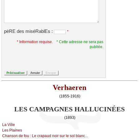
pèRE des miséRablEs :
*
* Information requise.
* Cette adresse ne sera pas
publiée.
Verhaeren
(1855-1916)
LES CAMPAGNES HALLUCINÉES
(1893)
Lа Villе
Lеs Ρlаinеs
Сhаnsоn dе fоu :
Lе сrаpаud nоir sur lе sоl blаnс...