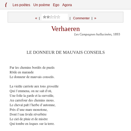
{
Le
s
po
èt
es
Un poème
Ego
Agora
«
»
|
|
Commenter
|
Verhaeren
Les Campagnes hallucinées
, 1893
LE DONNEUR DE MAUVAIS CONSEILS
Par les chemins bordés de pueils
Rôde en maraude
Le donneur de mauvais conseils.
La vieille carriole aux tons groseille
Qui l’emmena, on ne sait d’où,
Une folle la garde et la surveille,
Au carrefour des chemins mous.
Le cheval paît l’herbe d’automne,
Près d’une mare monotone,
Dont l’eau livide réverbère
Le ciel de pluie et de misère
Qui tombe en loques sur la terre.