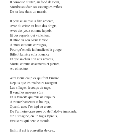
Il conseille d’aller, au fond de l’eau,
Mordre soudain les exsangues reflets
De sa face dans un marais.
Il pousse au mal la fille ardente,
Avec du crime au bout des doigts,
Avec des yeux comme la poix
Et des regards qui violentent.
Il attise en son cœur le vice
À mots cuisants et rouges,
Pour qu’en elle la femelle et la gouge
Biffent la mère et la nourrice
Et que sa chair soit aux amants,
Morte, comme ossements et pierres,
Au cimetière.
Aux vieux couples qui font l’usure
Depuis que les malheurs ravagent
Les villages, à coups de rage,
Il vend les moyens sûrs
Et la ténacité qui réussit toujours
À ruiner hameaux et bourgs,
Quand, avec l’or tapi au creux
De l’armoire crasseuse ou de l’alcôve immonde,
On s’imagine, en un logis lépreux,
Être le roi qui tient le monde.
Enfin, il est le conseiller de ceux