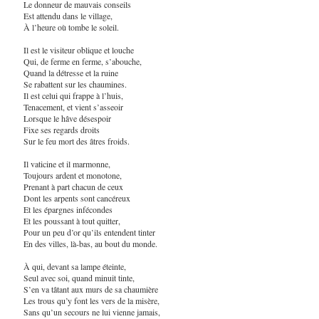
Le donneur de mauvais conseils
Est attendu dans le village,
À l’heure où tombe le soleil.
Il est le visiteur oblique et louche
Qui, de ferme en ferme, s’abouche,
Quand la détresse et la ruine
Se rabattent sur les chaumines.
Il est celui qui frappe à l’huis,
Tenacement, et vient s’asseoir
Lorsque le hâve désespoir
Fixe ses regards droits
Sur le feu mort des âtres froids.
Il vaticine et il marmonne,
Toujours ardent et monotone,
Prenant à part chacun de ceux
Dont les arpents sont cancéreux
Et les épargnes infécondes
Et les poussant à tout quitter,
Pour un peu d’or qu’ils entendent tinter
En des villes, là-bas, au bout du monde.
À qui, devant sa lampe éteinte,
Seul avec soi, quand minuit tinte,
S’en va tâtant aux murs de sa chaumière
Les trous qu’y font les vers de la misère,
Sans qu’un secours ne lui vienne jamais,