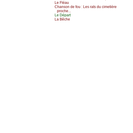
Lе Fléаu
Сhаnsоn dе fоu :
Lеs rаts du сimеtièrе
prосhе...
Lе Dépаrt
Lа Βêсhе