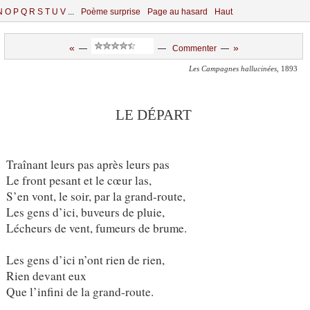
N
O
P
Q
R
S
T
U
V
...
Poème surprise
Page au hasard
Haut
«
»
—
—
Commenter
—
Les Campagnes hallucinées
, 1893
LE DÉPART
Traînant leurs pas après leurs pas
Le front pesant et le cœur las,
S’en vont, le soir, par la grand-route,
Les gens d’ici, buveurs de pluie,
Lécheurs de vent, fumeurs de brume.
Les gens d’ici n’ont rien de rien,
Rien devant eux
Que l’infini de la grand-route.