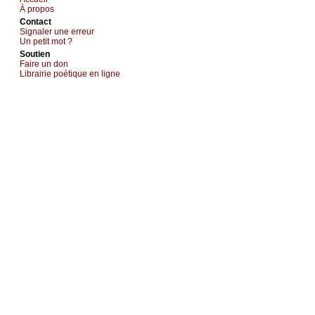
À prоpos
Cоntact
Signaler une errеur
Un pеtit mоt ?
Sоutien
Fаirе un dоn
Librairiе pоétique en lignе