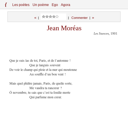
{
Le
s
po
èt
es
Un poème
Ego
Agora
«
»
|
|
Commenter
|
Jean Moréas
Les Stances
, 1901
Que je suis las de toi, Paris, et de l’automne !
Que je languis souvent
De voir le champ qui ploie et la mer qui moutonne
Au souffle d’un bon vent !
Mais quel philtre jamais, Paris, de quelle sorte,
Me vaudra ta rancœur ?
Ô novembre, tu sais que c’est ta feuille morte
Qui parfume mon cœur.