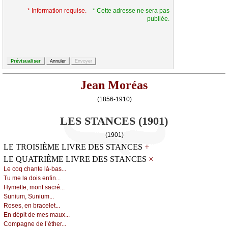
* Information requise.
* Cette adresse ne sera pas
publiée.
Jean Moréas
(1856-1910)
LES STANCES (1901)
(1901)
+
LE TROISIÈME LIVRE DES STANCES
×
LE QUATRIÈME LIVRE DES STANCES
Lе соq сhаntе là-bаs...
Τu mе lа dоis еnfin...
Hуmеttе, mоnt sасré...
Sunium, Sunium...
Rоsеs, еn brасеlеt...
Εn dépit dе mеs mаuх...
Соmpаgnе dе l’éthеr...