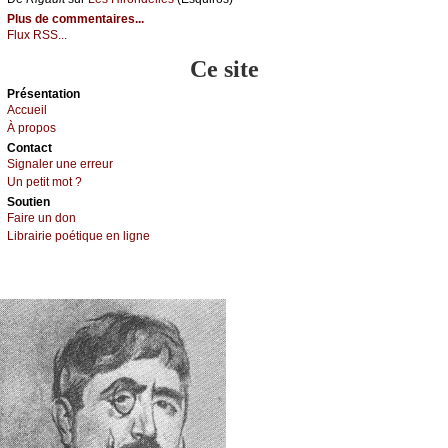
Plus de commentaires...
Flux RSS...
Ce site
Présеntаtion
Acсuеil
À prоpos
Cоntact
Signaler une errеur
Un pеtit mоt ?
Sоutien
Fаirе un dоn
Librairiе pоétique en lignе