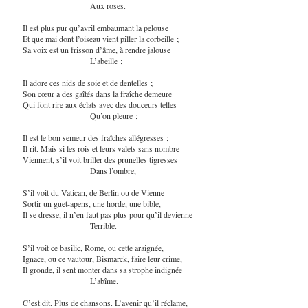
Aux roses.
Il est plus pur qu’avril embaumant la pelouse
Et que mai dont l’oiseau vient piller la corbeille ;
Sa voix est un frisson d’âme, à rendre jalouse
L’abeille ;
Il adore ces nids de soie et de dentelles ;
Son cœur a des gaîtés dans la fraîche demeure
Qui font rire aux éclats avec des douceurs telles
Qu’on pleure ;
Il est le bon semeur des fraîches allégresses ;
Il rit. Mais si les rois et leurs valets sans nombre
Viennent, s’il voit briller des prunelles tigresses
Dans l’ombre,
S’il voit du Vatican, de Berlin ou de Vienne
Sortir un guet-apens, une horde, une bible,
Il se dresse, il n’en faut pas plus pour qu’il devienne
Terrible.
S’il voit ce basilic, Rome, ou cette araignée,
Ignace, ou ce vautour, Bismarck, faire leur crime,
Il gronde, il sent monter dans sa strophe indignée
L’abîme.
C’est dit. Plus de chansons. L’avenir qu’il réclame,