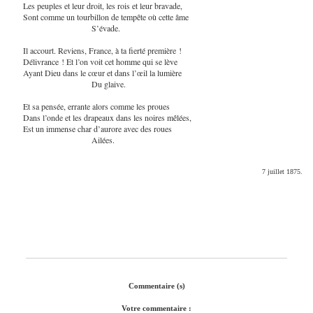
Les peuples et leur droit, les rois et leur bravade,
Sont comme un tourbillon de tempête où cette âme
S’évade.
Il accourt. Reviens, France, à ta fierté première !
Délivrance ! Et l’on voit cet homme qui se lève
Ayant Dieu dans le cœur et dans l’œil la lumière
Du glaive.
Et sa pensée, errante alors comme les proues
Dans l’onde et les drapeaux dans les noires mêlées,
Est un immense char d’aurore avec des roues
Ailées.
7 juillet 1875.
Commentaire (s)
Votre commentaire :