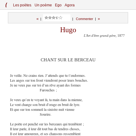
{
Le
s
po
èt
es
Un poème
Ego
Agora
«
»
|
|
Commenter
|
Hugo
L'Art d'être grand-père
, 1877
CHANT SUR LE BERCEAU
Je veille. Ne crains rien. J’attends que tu t’endormes.
Les anges sur ton front viendront poser leurs bouches.
Je ne veux pas sur toi d’un rêve ayant des formes
Farouches ;
Je veux qu’en te voyant là, ta main dans la mienne,
Le vent change son bruit d’orage en bruit de lyre.
Et que sur ton sommeil la sinistre nuit vienne
Sourire.
Le poète est penché sur les berceaux qui tremblent ;
Il leur parle, il leur dit tout bas de tendres choses,
Il est leur amoureux, et ses chansons ressemblent