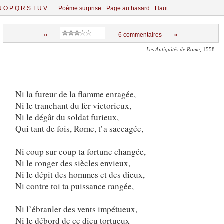
N
O
P
Q
R
S
T
U
V
...
Poème surprise
Page au hasard
Haut
«
»
—
—
6 commentaires
—
Les Antiquités de Rome
, 1558
Ni la fureur de la flamme enragée,
Ni le tranchant du fer victorieux,
Ni le dégât du soldat furieux,
Qui tant de fois, Rome, t’a saccagée,
Ni coup sur coup ta fortune changée,
Ni le ronger des siècles envieux,
Ni le dépit des hommes et des dieux,
Ni contre toi ta puissance rangée,
Ni l’ébranler des vents impétueux,
Ni le débord de ce dieu tortueux