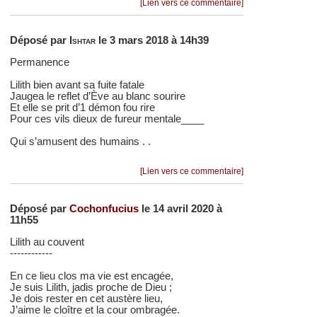
[Lien vers ce commentaire]
Déposé par
Ishtar
le 3 mars 2018 à 14h39
Permanence
Lilith bien avant sa fuite fatale
Jaugea le reflet d’Ève au blanc sourire
Et elle se prit d’1 démon fou rire
Pour ces vils dieux de fureur mentale____
Qui s’amusent des humains . .
[Lien vers ce commentaire]
Déposé par
Cochonfucius
le 14 avril 2020 à
11h55
Lilith au couvent
------------
En ce lieu clos ma vie est encagée,
Je suis Lilith, jadis proche de Dieu ;
Je dois rester en cet austère lieu,
J’aime le cloître et la cour ombragée.