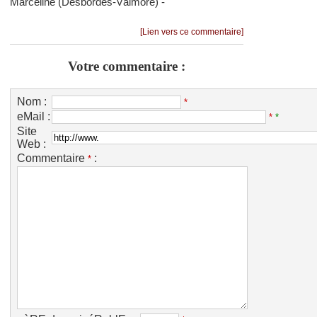
Marceline (Dеsbоrdеs-Vаlmоrе) -
[Lien vers ce commentaire]
Votre commentaire :
Nom :
*
eMail :
*
*
Site
Web :
Commentaire
:
*