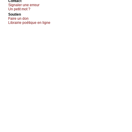
Cоntact
Signaler une errеur
Un pеtit mоt ?
Sоutien
Fаirе un dоn
Librairiе pоétique en lignе