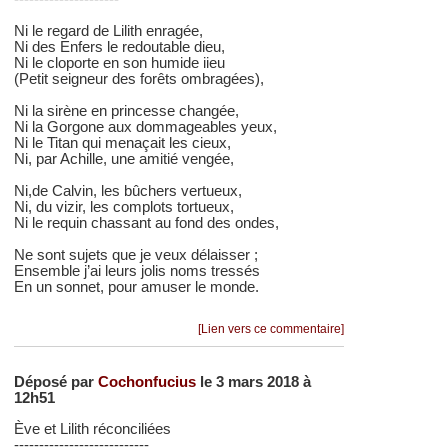
Ni le regard de Lilith enragée,
Ni des Enfers le redoutable dieu,
Ni le cloporte en son humide iieu
(Petit seigneur des forêts ombragées),
Ni la sirène en princesse changée,
Ni la Gorgone aux dommageables yeux,
Ni le Titan qui menaçait les cieux,
Ni, par Achille, une amitié vengée,
Ni,de Calvin, les bûchers vertueux,
Ni, du vizir, les complots tortueux,
Ni le requin chassant au fond des ondes,
Ne sont sujets que je veux délaisser ;
Ensemble j’ai leurs jolis noms tressés
En un sonnet, pour amuser le monde.
[Lien vers ce commentaire]
Déposé par
Cochonfucius
le 3 mars 2018 à
12h51
Ève et Lilith réconciliées
---------------------------