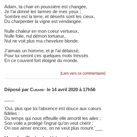
Adam, ta chair en poussière est changée,
Je t’ai donné les larmes de mes yeux ;
Sombre est la terre, et déserts sont les cieux,
Du charpentier la vigne est vendangée.
Nulle chaleur en mon coeur vertueux,
Nulle folie, nul démon tortueux,
Nul ne voit plus ma chevelure blonde.
J’aimais un homme, et je l’ai délaissé,
Pour lui seront ces quelques mots tressés
En ce couvent fort éloigné du monde.
[Lien vers ce commentaire]
Déposé par
Curare-
le 14 avril 2020 à 17h56
____
’Oui, plus que toi l’absence est douce aux cœurs
fidèles :
Du temps qui nous effeuille elle amortit les ailes ;
Son voile a protégé l’ingrat qu’on veut chérir :
On ose aimer encore, on ne veut plus mourir.’___