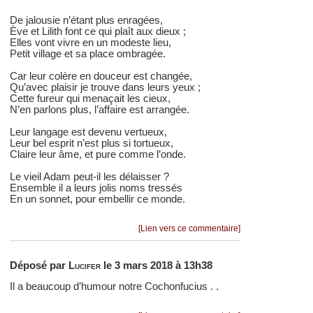
De jalousie n’étant plus enragées,
Ève et Lilith font ce qui plaît aux dieux ;
Elles vont vivre en un modeste lieu,
Petit village et sa place ombragée.
Car leur colère en douceur est changée,
Qu’avec plaisir je trouve dans leurs yeux ;
Cette fureur qui menaçait les cieux,
N’en parlons plus, l’affaire est arrangée.
Leur langage est devenu vertueux,
Leur bel esprit n’est plus si tortueux,
Claire leur âme, et pure comme l’onde.
Le vieil Adam peut-il les délaisser ?
Ensemble il a leurs jolis noms tressés
En un sonnet, pour embellir ce monde.
[Lien vers ce commentaire]
Déposé par
Lucifer
le 3 mars 2018 à 13h38
Il a beaucoup d’humour notre Cochonfucius . .